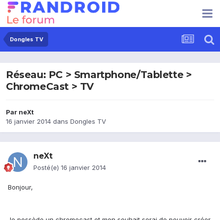
Dongles TV
Réseau: PC > Smartphone/Tablette >
ChromeCast > TV
Par
neXt
16 janvier 2014
dans
Dongles TV
neXt
Posté(e)
16 janvier 2014
Bonjour,
Je possède un chromecast et mon souhait serai de pouvoir créer