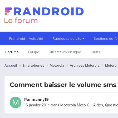
Frandroid - Actualité
Rubriques du site
Sections du f
Forums
Équipe
Utilisateurs en ligne
Clubs
Accueil
Smartphones
Motorola
Archives Motorola
Motorol
Comment baisser le volume sms
Par
manny19
16 janvier 2014
dans
Motorola Moto G - Aides, Questi