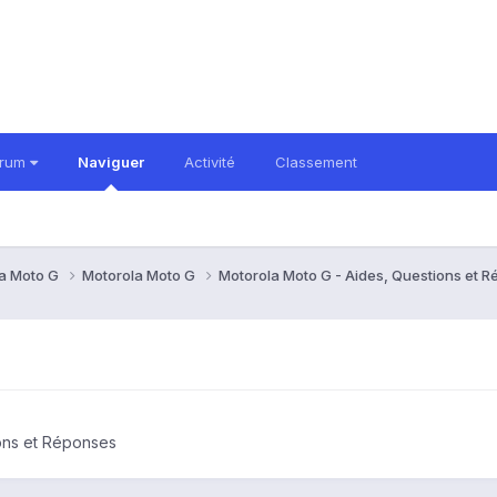
orum
Naviguer
Activité
Classement
a Moto G
Motorola Moto G
Motorola Moto G - Aides, Questions et 
ons et Réponses