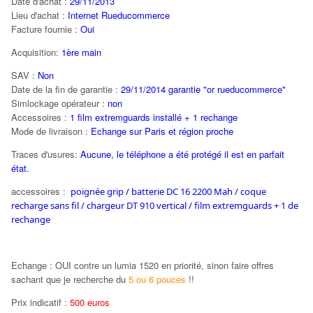
Date d'achat :
29/11/2013
Lieu d'achat :
Internet Rueducommerce
Facture fournie :
Oui
Acquisition:
1ère main
SAV :
Non
Date de la fin de garantie :
29/11/2014 garantie "or rueducommerce"
Simlockage opérateur :
non
Accessoires :
1 film extremguards installé + 1 rechange
Mode de livraison :
Echange sur Paris et région proche
Traces d'usures:
Aucune, le téléphone a été protégé il est en parfait
état.
accessoires :
poignée grip / batterie DC 16 2200 Mah / coque
recharge sans fil / chargeur DT 910 vertical / film extremguards + 1 de
rechange
Echange : OUI contre un lumia 1520 en priorité, sinon faire offres
sachant que je recherche du
5 ou 6 pouces
!!
Prix indicatif :
500 euros