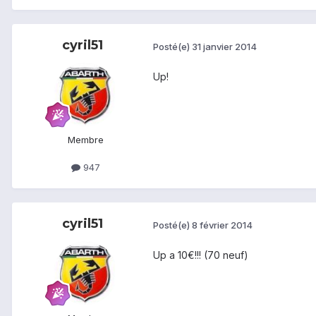
cyril51
Posté(e)
31 janvier 2014
Up!
Membre
947
cyril51
Posté(e)
8 février 2014
Up a 10€!!! (70 neuf)