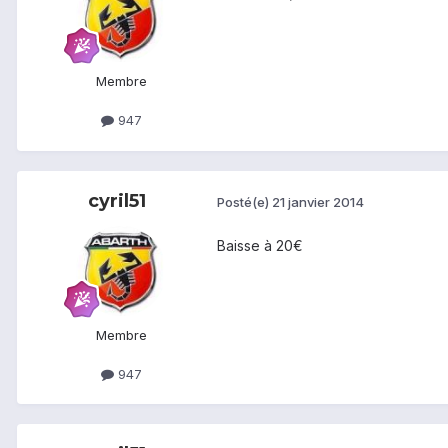
Membre
947
cyril51
Posté(e)
21 janvier 2014
Baisse à 20€
Membre
947