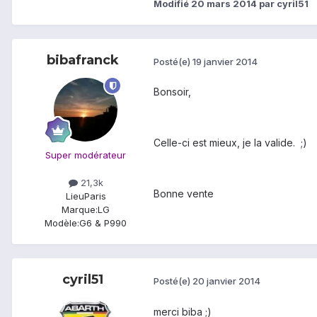
Modifié
20 mars 2014
par cyril51
bibafranck
Posté(e)
19 janvier 2014
Bonsoir,
Celle-ci est mieux, je la valide. ;)
Super modérateur
21,3k
Bonne vente
Lieu
Paris
Marque:
LG
Modèle:
G6 & P990
cyril51
Posté(e)
20 janvier 2014
merci biba ;)