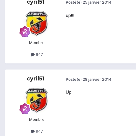
cyril51
Posté(e)
25 janvier 2014
up!!!
Membre
947
cyril51
Posté(e)
28 janvier 2014
Up!
Membre
947