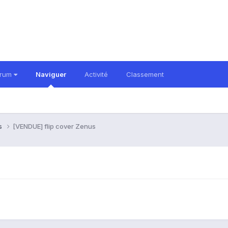
orum
Naviguer
Activité
Classement
es
[VENDUE] flip cover Zenus