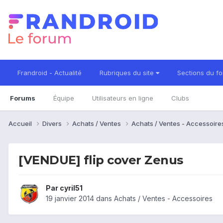
Frandroid - Actualité
Rubriques du site
Sections du f
Forums
Équipe
Utilisateurs en ligne
Clubs
Accueil
Divers
Achats / Ventes
Achats / Ventes - Accessoir
[VENDUE] flip cover Zenus
Par
cyril51
19 janvier 2014
dans
Achats / Ventes - Accessoires