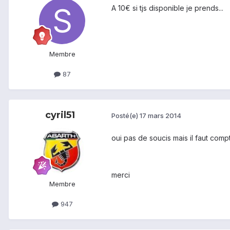
A 10€ si tjs disponible je prends...
Membre
87
cyril51
Posté(e)
17 mars 2014
oui pas de soucis mais il faut compt
merci
Membre
947