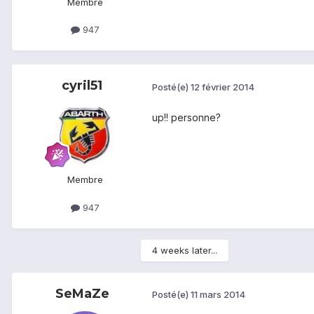
Membre
947
cyril51
Posté(e)
12 février 2014
up!! personne?
Membre
947
4 weeks later...
SeMaZe
Posté(e)
11 mars 2014