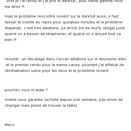
. bref je l'ai rendu et j'ai pris le darkfull , plus haute gamme vous
me direz !!!
mais le problème rencontré revient sur le darkfull aussi, il faut
laisser le mobile au repos pour queqlues minutes et le problème
disparait, c'est très aléatoire, ça arrive (loi de murfy oblige) juste
quand on a besoin de télaphoner, et quand on s'amuse tout va
bien !!!
resumé : un decalage dans l'ecran aléatoire sur le deuxieme wiko
et le premier rendu pour la meme cause. pourtant j'ai effetué de
réinitialisation usine pour les deux et le problème revient .
pourriez vous m'aider ?
mobile sous garantie (acheté depuis une semaine, pas envie de
changer mais plutot de trouver la faille)
Merci