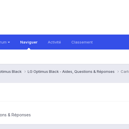
orum
Naviguer
Activité
Classement
ptimus Black
LG Optimus Black - Aides, Questions & Réponses
Cart
tions & Réponses