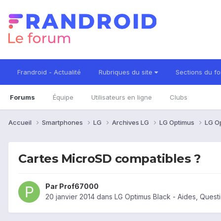
Frandroid - Actualité
Rubriques du site
Sections du f
Forums
Équipe
Utilisateurs en ligne
Clubs
Accueil
Smartphones
LG
Archives LG
LG Optimus
LG O
Cartes MicroSD compatibles ?
Par
Prof67000
20 janvier 2014
dans
LG Optimus Black - Aides, Ques