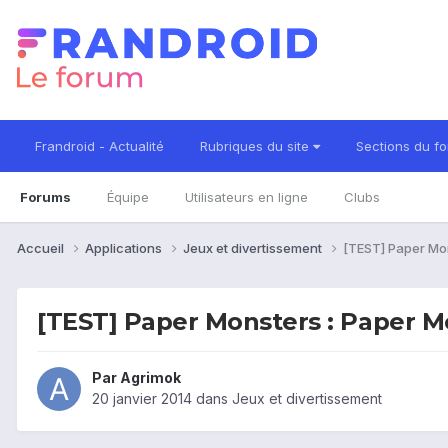
Frandroid - Actualité
Rubriques du site
Sections du f
Forums
Équipe
Utilisateurs en ligne
Clubs
Accueil
Applications
Jeux et divertissement
[TEST] Paper Mon
[TEST] Paper Monsters : Paper Mo
Par
Agrimok
20 janvier 2014
dans
Jeux et divertissement