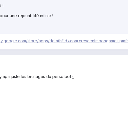
 !
our une rejouabilité infinie !
play.google.com/store/apps/details?id=com.crescentmoongames.pmf
 sympa juste les bruitages du perso bof ;)