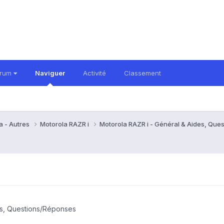
orum
Naviguer
Activité
Classement
a - Autres
Motorola RAZR i
Motorola RAZR i - Général & Aides, Qu
es, Questions/Réponses