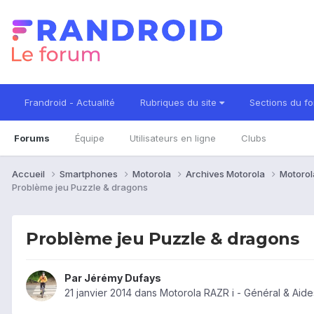
Frandroid - Actualité
Rubriques du site
Sections du f
Forums
Équipe
Utilisateurs en ligne
Clubs
Accueil
Smartphones
Motorola
Archives Motorola
Motorol
Problème jeu Puzzle & dragons
Problème jeu Puzzle & dragons
Par
Jérémy Dufays
21 janvier 2014
dans
Motorola RAZR i - Général & Aid