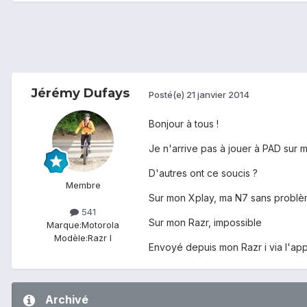
Jérémy Dufays
Posté(e)
21 janvier 2014
Bonjour à tous !
Je n'arrive pas à jouer à PAD sur m
D'autres ont ce soucis ?
Membre
Sur mon Xplay, ma N7 sans problè
541
Sur mon Razr, impossible
Marque:
Motorola
Modèle:
Razr I
Envoyé depuis mon Razr i via l'app
Archivé