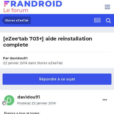
Storex eZeeTab
[eZee'tab 703+] aide reinstallation
complete
Par
davidou91
22 janvier 2014
dans
Storex eZeeTab
Répondre à ce sujet
davidou91
Posté(e)
22 janvier 2014
Bonjour a tous et toutes,