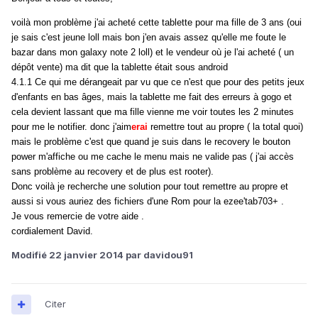
voilà mon problème j'ai acheté cette tablette pour ma fille de 3 ans (oui
je sais c'est jeune loll mais bon j'en avais assez qu'elle me foute le
bazar dans mon galaxy note 2 loll) et le vendeur où je l'ai acheté ( un
dépôt vente) ma dit que la tablette était sous android
4.1.1 Ce qui me dérangeait par vu que ce n'est que pour des petits jeux
d'enfants en bas âges, mais la tablette me fait des erreurs à gogo et
cela devient lassant que ma fille vienne me voir toutes les 2 minutes
pour me le notifier. donc j'aim
erai
remettre tout au propre ( la total quoi)
mais le problème c'est que quand je suis dans le recovery le bouton
power m'affiche ou me cache le menu mais ne valide pas ( j'ai accès
sans problème au recovery et de plus est rooter).
Donc voilà je recherche une solution pour tout remettre au propre et
aussi si vous auriez des fichiers d'une Rom pour la ezee'tab
703+ .
Je vous remercie de votre aide .
cordialement David.
Modifié
22 janvier 2014
par davidou91
Citer