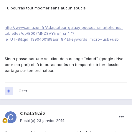
Tu pourras tout modifier sans aucun soucis:
http://www.amazon.fr/Adaptateur-galaxy-pouces-smartphones-
tablettes/dp/B007MNZ8VY/ref=sr_1_1?
ie=UTF8&qid=1390400189&sr=8-1&keywords=micro+usb+usb
Sinon passe par une solution de stockage "cloud" (google drive
pour ma part) et là tu auras accès en temps réel à ton dossier
partagé sur ton ordinateur.
Citer
Chalafraiz
Posté(e)
23 janvier 2014