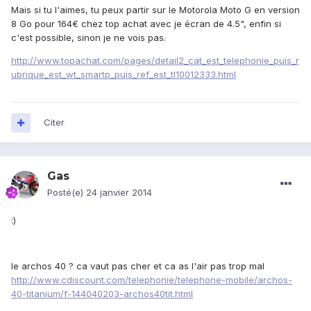
Mais si tu l'aimes, tu peux partir sur le Motorola Moto G en version
8 Go pour 164€ chez top achat avec je écran de 4.5", enfin si
c'est possible, sinon je ne vois pas.
http://www.topachat.com/pages/detail2_cat_est_telephonie_puis_r
ubrique_est_wt_smartp_puis_ref_est_tl10012333.html
Citer
Gas
Posté(e)
24 janvier 2014
:)
le archos 40 ? ca vaut pas cher et ca as l'air pas trop mal
http://www.cdiscount.com/telephonie/telephone-mobile/archos-
40-titanium/f-144040203-archos40tit.html