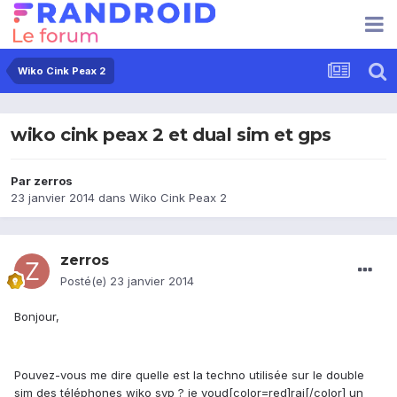
Wiko Cink Peax 2
wiko cink peax 2 et dual sim et gps
Par
zerros
23 janvier 2014
dans
Wiko Cink Peax 2
zerros
Posté(e)
23 janvier 2014
Bonjour,
Pouvez-vous me dire quelle est la techno utilisée sur le double
sim des téléphones wiko svp ? je voud[color=red]rai[/color] un