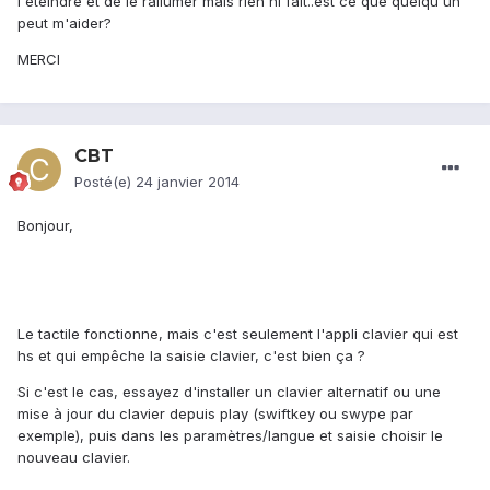
l'eteindre et de le rallumer mais rien ni fait..est ce que quelqu'un
peut m'aider?
MERCI
CBT
Posté(e)
24 janvier 2014
Bonjour,
Le tactile fonctionne, mais c'est seulement l'appli clavier qui est
hs et qui empêche la saisie clavier, c'est bien ça ?
Si c'est le cas, essayez d'installer un clavier alternatif ou une
mise à jour du clavier depuis play (swiftkey ou swype par
exemple), puis dans les paramètres/langue et saisie choisir le
nouveau clavier.