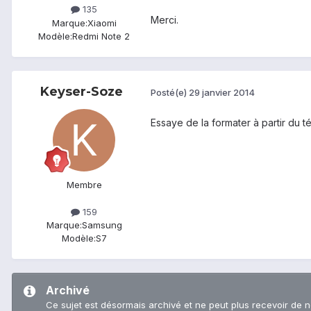
135
Merci.
Marque:
Xiaomi
Modèle:
Redmi Note 2
Keyser-Soze
Posté(e)
29 janvier 2014
Essaye de la formater à partir du 
Membre
159
Marque:
Samsung
Modèle:
S7
Archivé
Ce sujet est désormais archivé et ne peut plus recevoir de 