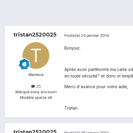
tristan2520025
Posté(e)
24 janvier 2014
Bonjour,
Après avoir partitionné ma carte sd
Membre
en toute sécurité" et donc m'empêche
25
Merci d'avance pour votre aide,
Marque:
sony ericsson
Modèle:
xperia x8
Tristan
tristan2520025
Posté(e)
26 janvier 2014