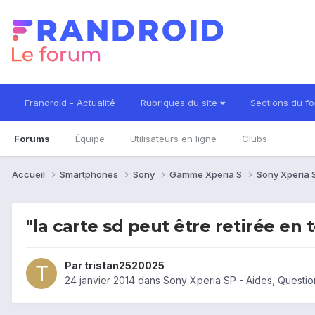
Frandroid - Actualité
Rubriques du site
Sections du f
Forums
Équipe
Utilisateurs en ligne
Clubs
Accueil
Smartphones
Sony
Gamme Xperia S
Sony Xperia
"la carte sd peut être retirée en 
Par
tristan2520025
24 janvier 2014
dans
Sony Xperia SP - Aides, Questi