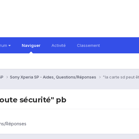
orum
Naviguer
Activité
Classement
 SP
Sony Xperia SP - Aides, Questions/Réponses
"la carte sd peut ê
toute sécurité" pb
ons/Réponses