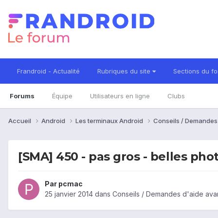
Frandroid - Actualité
Rubriques du site
Sections du f
Forums
Équipe
Utilisateurs en ligne
Clubs
Accueil
Android
Les terminaux Android
Conseils / Demandes
[SMA] 450 - pas gros - belles ph
Par
pcmac
25 janvier 2014
dans
Conseils / Demandes d'aide ava