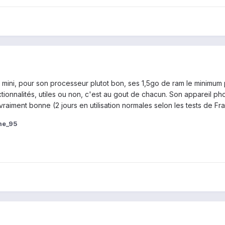
S4 mini, pour son processeur plutot bon, ses 1,5go de ram le minimum
onnalités, utiles ou non, c'est au gout de chacun. Son appareil phot
raiment bonne (2 jours en utilisation normales selon les tests de Fr
ne_95