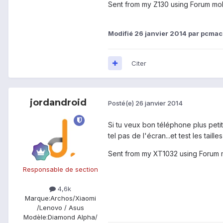
Sent from my Z130 using Forum mo
Modifié
26 janvier 2014
par pcmac
Citer
jordandroid
Posté(e)
26 janvier 2014
Si tu veux bon téléphone plus petit 
tel pas de l'écran...et test les taill
Sent from my XT1032 using Forum 
Responsable de section
4,6k
Marque:
Archos/Xiaomi
/Lenovo / Asus
Modèle:
Diamond Alpha/