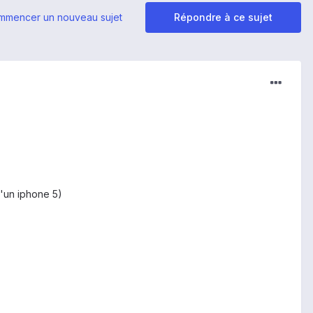
mmencer un nouveau sujet
Répondre à ce sujet
 d'un iphone 5)