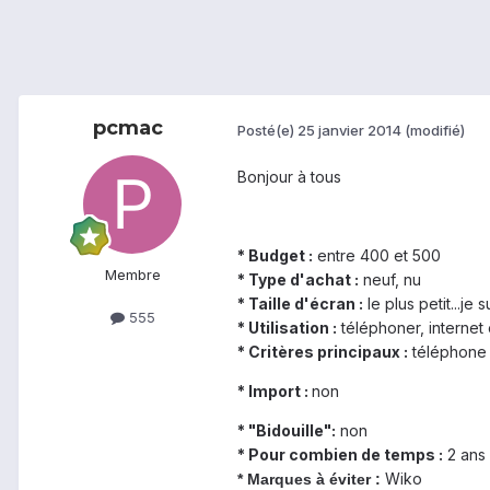
pcmac
Posté(e)
25 janvier 2014
(modifié)
Bonjour à tous
* Budget :
entre 400 et 500
Membre
* Type d'achat :
neuf, nu
* Taille d'écran :
le plus petit...je
555
* Utilisation :
téléphoner, internet
* Critères principaux :
téléphone 
* Import :
non
* "Bidouille":
non
* Pour combien de temps :
2 ans
Wiko
* Marques à éviter :