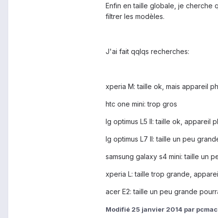
Enfin en taille globale, je cherch
filtrer les modèles.
J'ai fait qqlqs recherches:
xperia M: taille ok, mais appareil p
htc one mini: trop gros
lg optimus L5 II: taille ok, appareil 
lg optimus L7 II: taille un peu gran
samsung galaxy s4 mini: taille un p
xperia L: taille trop grande, appare
acer E2: taille un peu grande pourr
Modifié
25 janvier 2014
par pcmac