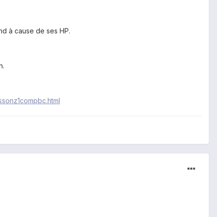
rand à cause de ses HP.
n.
cssonz1compbc.html