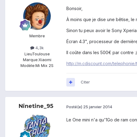
Bonsoir,
À moins que je dise une bêtise, le m
Sinon tu peux avoir le Sony Xperia 
Membre
Écran 4.3", processeur de dernière 
4,3k
Il coûte dans les 500€ par contre :
Lieu
Toulouse
Marque:
Xiaomi
http://m.cdiscount.com/telephoni
Modèle:
Mi Mix 2S
Citer
Ninetine_95
Posté(e)
25 janvier 2014
Le One mini n'a qu'1Go de ram contr