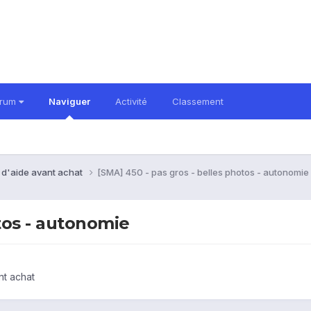
orum
Naviguer
Activité
Classement
 d'aide avant achat
[SMA] 450 - pas gros - belles photos - autonomie
otos - autonomie
nt achat