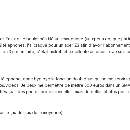
er. Ensuite, le boulot m'a filé un smartphone (un xperia go, que j'ai 
 téléphones, j'ai craqué pour un acer Z3 afin d'avoir l'abonnement du
e z3 car en taille, c'était nickel...et excellente autonomie. Je suis
le téléphone, donc bye bye la fonction double sim qui ne me servira p
tos/vidéos. Je peux me permettre de mettre 500 euros dans un SMA
hés (pas des photos professionnelles, mais de belles photos pour de
omie (au dessus de la moyenne)