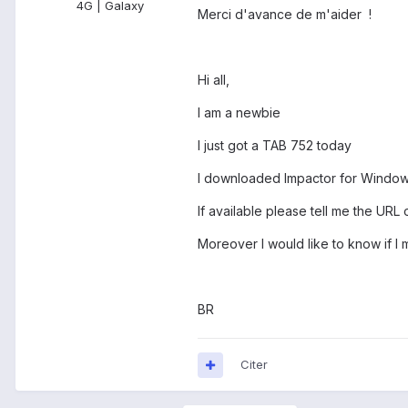
4G | Galaxy
Merci d'avance de m'aider !
Hi all,
I am a newbie
I just got a TAB 752 today
I downloaded Impactor for Windo
If available please tell me the URL o
Moreover I would like to know if I
BR
Citer