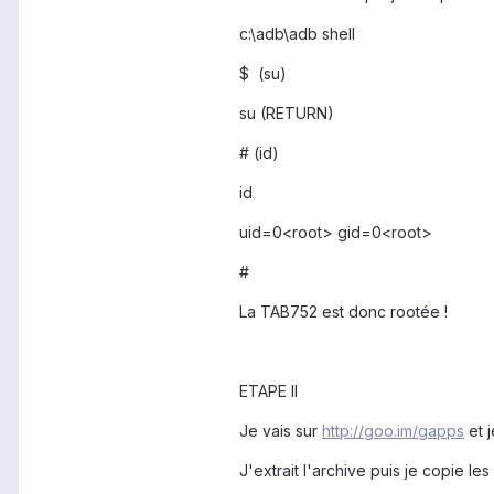
c:\adb\adb shell
$ (su)
su (RETURN)
# (id)
id
uid=0<root> gid=0<root>
#
La TAB752 est donc rootée !
ETAPE II
Je vais sur
http://goo.im/gapps
et j
J'extrait l'archive puis je copie