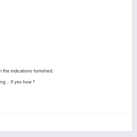
th the indications furnished.
g ... If yes how ?