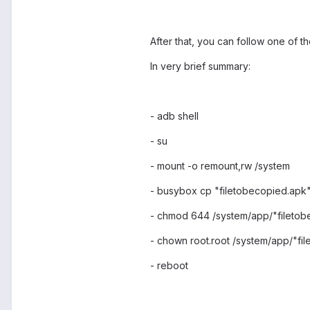
After that, you can follow one of th
In very brief summary:
- adb shell
- su
- mount -o remount,rw /system
- busybox cp "filetobecopied.apk
- chmod 644 /system/app/"filetob
- chown root.root /system/app/"file
- reboot