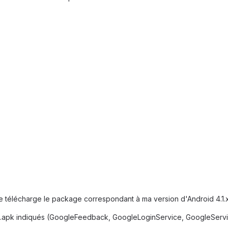
e télécharge le package correspondant à ma version d'Android 4.1.x
 les .apk indiqués (GoogleFeedback, GoogleLoginService, GoogleServ