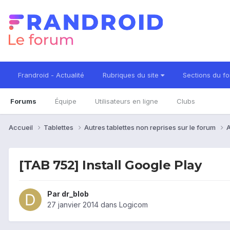
Frandroid - Actualité
Rubriques du site
Sections du f
Forums
Équipe
Utilisateurs en ligne
Clubs
Accueil
Tablettes
Autres tablettes non reprises sur le forum
A
[TAB 752] Install Google Play
Par
dr_blob
27 janvier 2014
dans
Logicom