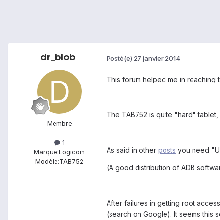
dr_blob
Posté(e)
27 janvier 2014
This forum helped me in reaching th
The TAB752 is quite "hard" tablet, 
Membre
1
As said in other
posts
you need "US
Marque:
Logicom
Modèle:
TAB752
(A good distribution of ADB softw
After failures in getting root acce
(search on Google). It seems this 