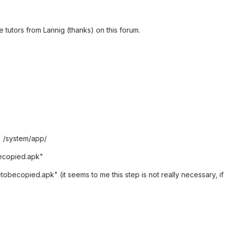
e tutors from Lannig (thanks) on this forum.
" /system/app/
ecopied.apk"
tobecopied.apk" (it seems to me this step is not really necessary, i