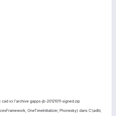
 cad ici l'archive gapps-jb-20121011-signed.zip
icesFramework, OneTimeInitializer, Phonesky) dans C:\adb\