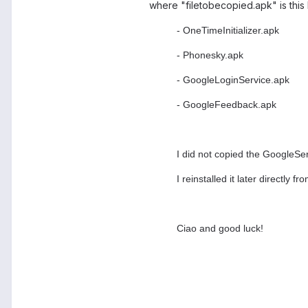
where "filetobecopied.apk" is this 
- OneTimeInitializer.apk
- Phonesky.apk
- GoogleLoginService.apk
- GoogleFeedback.apk
I did not copied the GoogleS
I reinstalled it later directly f
Ciao and good luck!