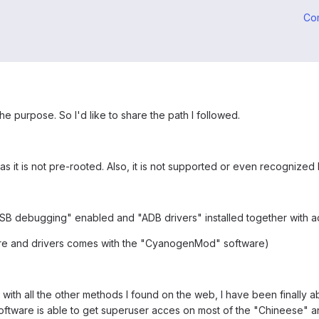
Co
e purpose. So I'd like to share the path I followed.
as it is not pre-rooted. Also, it is not supported or even recognize
B debugging" enabled and "ADB drivers" installed together with a
are and drivers comes with the "CyanogenMod" software)
ss with all the other methods I found on the web, I have been finally
software is able to get superuser acces on most of the "Chineese" an