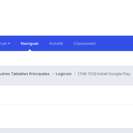
orum
Naviguer
Activité
Classement
utres Tablettes Principales
Logicom
[TAB 752] Install Google Play