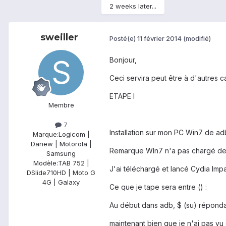
2 weeks later...
sweiller
Posté(e)
11 février 2014
(modifié)
Bonjour,
Ceci servira peut être à d'autres ca
ETAPE I
Membre
7
Installation sur mon PC Win7 de a
Marque:
Logicom |
Danew | Motorola |
Remarque WIn7 n'a pas chargé de dri
Samsung
Modèle:
TAB 752 |
J'ai téléchargé et lancé Cydia Impa
DSlide710HD | Moto G
4G | Galaxy
Ce que je tape sera entre () :
Au début dans adb, $ (su) répondai
maintenant bien que je n'ai pas vu