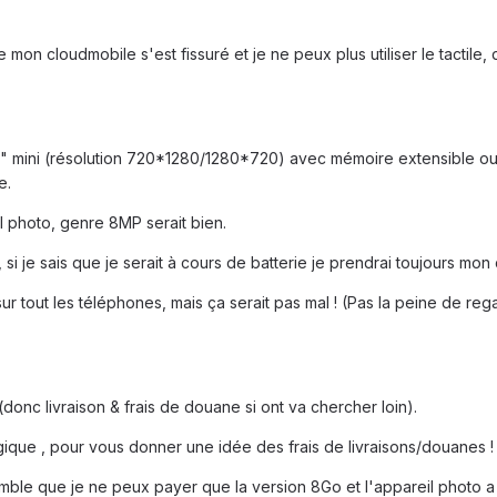
e mon cloudmobile s'est fissuré et je ne peux plus utiliser le tactile,
 mini (résolution 720*1280/1280*720) avec mémoire extensible ou a
e.
l photo, genre 8MP serait bien.
 si je sais que je serait à cours de batterie je prendrai toujours mo
sur tout les téléphones, mais ça serait pas mal ! (Pas la peine de reg
onc livraison & frais de douane si ont va chercher loin).
lgique , pour vous donner une idée des frais de livraisons/douanes !
le que je ne peux payer que la version 8Go et l'appareil photo a pas 