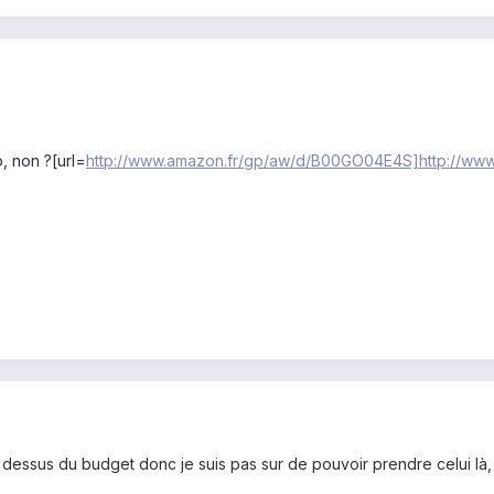
o, non ?[url=
http://www.amazon.fr/gp/aw/d/B00GO04E4S]http://w
dessus du budget donc je suis pas sur de pouvoir prendre celui là,