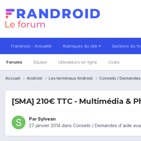
Frandroid - Actualité
Rubriques du site
Sections du f
Forums
Équipe
Utilisateurs en ligne
Clubs
Accueil
Android
Les terminaux Android
Conseils / Demandes
[SMA] 210€ TTC - Multimédia & P
Par
Sylvean
27 janvier 2014
dans
Conseils / Demandes d'aide ava