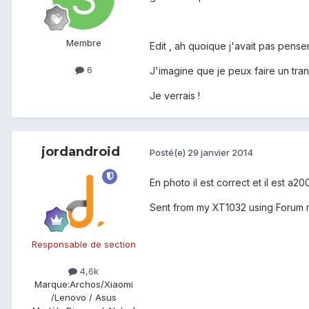
Membre
Edit , ah quoique j'avait pas pens
6
J'imagine que je peux faire un tr
Je verrais !
jordandroid
Posté(e)
29 janvier 2014
En photo il est correct et il est a200
Sent from my XT1032 using Forum 
Responsable de section
4,6k
Marque:
Archos/Xiaomi
/Lenovo / Asus