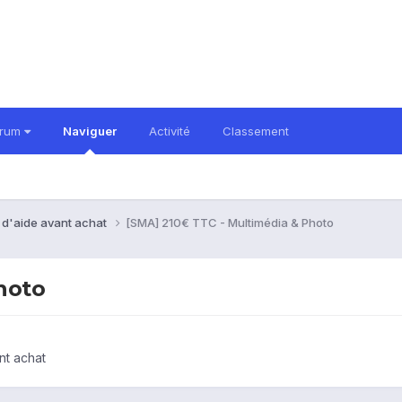
orum
Naviguer
Activité
Classement
 d'aide avant achat
[SMA] 210€ TTC - Multimédia & Photo
hoto
nt achat