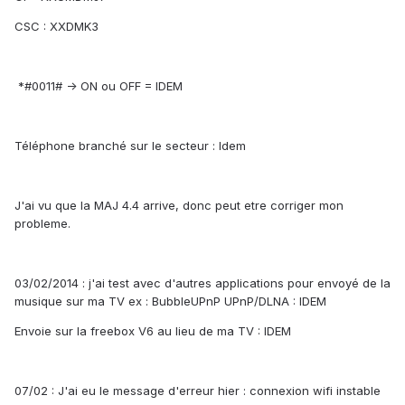
CSC : XXDMK3
*#0011# -> ON ou OFF = IDEM
Téléphone branché sur le secteur : Idem
J'ai vu que la MAJ 4.4 arrive, donc peut etre corriger mon
probleme.
03/02/2014 : j'ai test avec d'autres applications pour envoyé de la
musique sur ma TV ex : BubbleUPnP UPnP/DLNA : IDEM
Envoie sur la freebox V6 au lieu de ma TV : IDEM
07/02 : J'ai eu le message d'erreur hier : connexion wifi instable