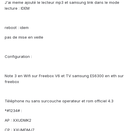
J'ai meme ajouté le lecteur mp3 et samsung link dans le mode
lecture : IDEM
reboot : idem
pas de mise en veille
Configuration :
Note 3 en Wifi sur Freebox V6 et TV samsung ES6300 en eth sur
freebox
Téléphone nu sans surcouche operateur et rom officiel 4.3
*#1234# :
AP : XXUDMK2
CP : XXUMDMJ7