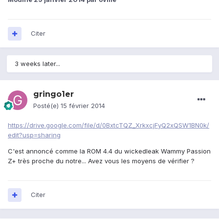
Citer
3 weeks later...
gringo1er
Posté(e)
15 février 2014
https://drive.google.com/file/d/0BxtcTQZ_XrkxcjFyQ2xQSW1BN0k/
edit?usp=sharing
C'est annoncé comme la ROM 4.4 du wickedleak Wammy Passion
Z+ très proche du notre... Avez vous les moyens de vérifier ?
Citer