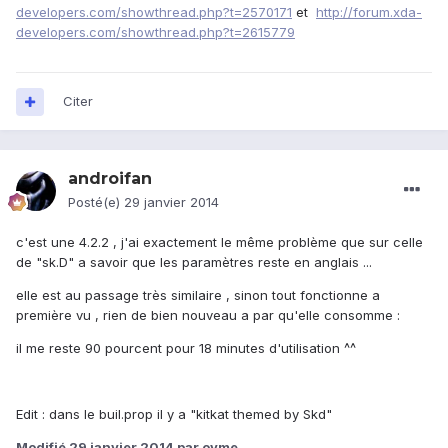
developers.com/showthread.php?t=2570171
et
http://forum.xda-
developers.com/showthread.php?t=2615779
Citer
androifan
Posté(e)
29 janvier 2014
c'est une 4.2.2 , j'ai exactement le même problème que sur celle
de "sk.D" a savoir que les paramètres reste en anglais ...
elle est au passage très similaire , sinon tout fonctionne a
première vu , rien de bien nouveau a par qu'elle consomme :
il me reste 90 pourcent pour 18 minutes d'utilisation ^^
Edit : dans le buil.prop il y a "kitkat themed by Skd"
Modifié
29 janvier 2014
par ovme