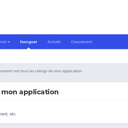
orum
Naviguer
Activité
Classement
mment voir tous les ratings de mon application
e mon application
ent, etc.