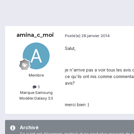
amina_c_moi
Posté(e)
28 janvier 2014
Salut,
je n'arrive pas a voir tous les avis 
Membre
ce qu'ils ont mis comme commentai
avis?
5
Marque:
Samsung
Modèle:
Galaxy S3
merci bien :)
Archivé
Ce sujet est désormais archivé et ne peut plus recevoir de 