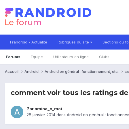
Frandroid - Actualité
Rubriques du site
Sections du f
Forums
Équipe
Utilisateurs en ligne
Clubs
Accueil
Android
Android en général : fonctionnement, etc.
co
comment voir tous les ratings d
Par
amina_c_moi
28 janvier 2014
dans
Android en général : fonctionnem