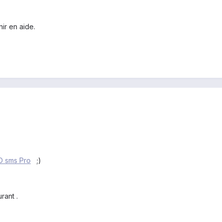
ir en aide.
O sms Pro
;)
rant .