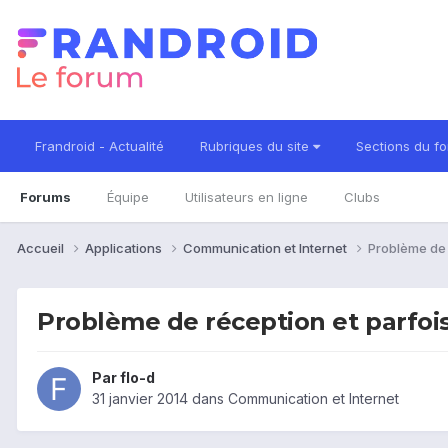
Frandroid - Actualité
Rubriques du site
Sections du f
Forums
Équipe
Utilisateurs en ligne
Clubs
Accueil
Applications
Communication et Internet
Problème de 
Problème de réception et parfoi
Par
flo-d
31 janvier 2014
dans
Communication et Internet