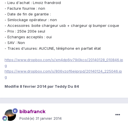
- Lieu d'achat : Lmoiz frandroid
- Facture fournie : non
- Date de fin de garantie :
- Simlockage opérateur : non
- Accessoires :boite chargeur usb + chargeur qi bumper coque
- Prix : 250e 200e seul
- Echanges acceptés : oui
- SAV : Non
- Traces d'usures: AUCUNE, téléphone en parfait état
https://www.dropbox.com/s/xm4dp6jv79i0kco/20140128_010846.jp
g
https://www.dropbox.com/s/806vzof6ejiprpd/20140124_225046.jp
g
Modifié
8 février 2014
par Teddy Du 84
bibafranck
Posté(e)
31 janvier 2014