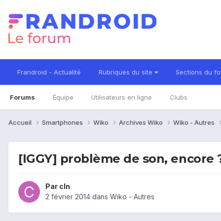
Frandroid - Actualité
Rubriques du site
Sections du f
Forums
Équipe
Utilisateurs en ligne
Clubs
Accueil
Smartphones
Wiko
Archives Wiko
Wiko - Autres
[IGGY] problème de son, encore 
Par
cln
2 février 2014
dans
Wiko - Autres