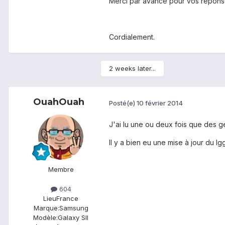
Merci par avance pour vos répons
Cordialement.
2 weeks later...
OuahOuah
Posté(e)
10 février 2014
J'ai lu une ou deux fois que des ge
Il y a bien eu une mise à jour du I
Membre
604
Lieu
France
Marque:
Samsung
Modèle:
Galaxy SII