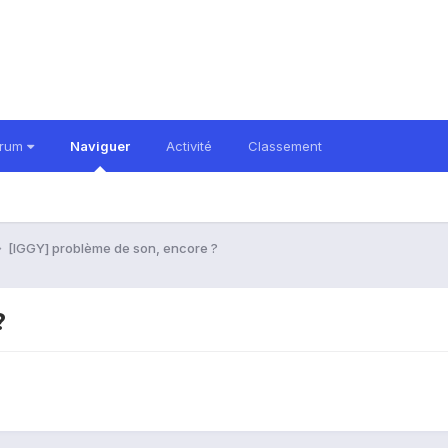
orum
Naviguer
Activité
Classement
[IGGY] problème de son, encore ?
?