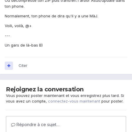
Ou décompresse ton ZIP puis transfert l'arbor Asus/update dans
ton phone.
Normalement, ton phone de dira qu'il y a une MàJ.
Voili, voilà, @+
---
Un gars de là-bas B)
Citer
Rejoignez la conversation
Vous pouvez poster maintenant et vous enregistrez plus tard. Si
vous avez un compte,
connectez-vous maintenant
pour poster.
Répondre à ce sujet…