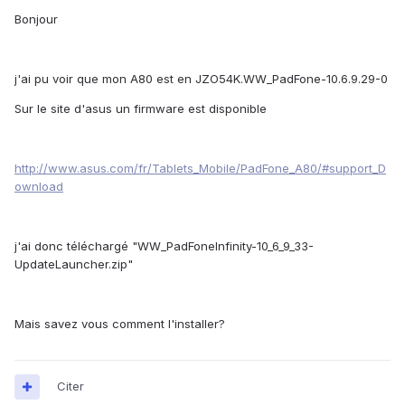
Bonjour
j'ai pu voir que mon A80 est en JZO54K.WW_PadFone-10.6.9.29-0
Sur le site d'asus un firmware est disponible
http://www.asus.com/fr/Tablets_Mobile/PadFone_A80/#support_D
ownload
j'ai donc téléchargé "WW_PadFoneInfinity-10_6_9_33-
UpdateLauncher.zip"
Mais savez vous comment l'installer?
Citer