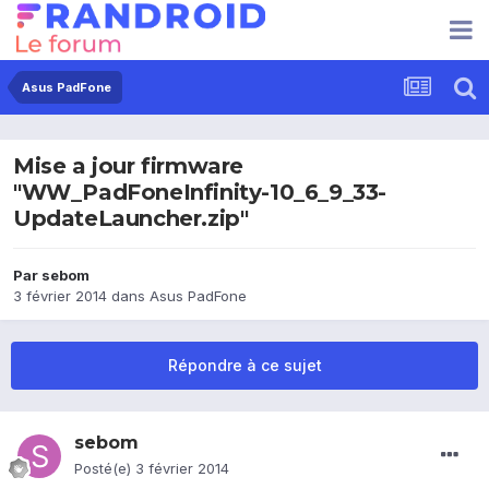
Asus PadFone
Mise a jour firmware
"WW_PadFoneInfinity-10_6_9_33-
UpdateLauncher.zip"
Par
sebom
3 février 2014
dans
Asus PadFone
Répondre à ce sujet
sebom
Posté(e)
3 février 2014