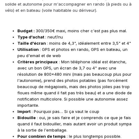
solide et autonome pour m'accompagner en rando (à pieds ou à
vélo) et en bateau (voile habitable ou dériveur).
Budget
:
300/350€ maxi, moins cher c'est pas plus mal.
Type d'achat
: neuf/nu
Taille d'écran
: moins de 4,3", idéalement entre 3,5" et 4"
Utilisation
: GPS et photos en rando, GPS en bateau, un
peu d'email et de web
Critères principaux
: Mon téléphone idéal est étanche,
avec un bon GPS, un écran de 3,7 ou 4" avec une
résolution de 800×480 mini (mais pas beaucoup plus pour
l'autonomie), prend des photos potables (pas forcément
beaucoup de mégapixels, mais des photos jolies pas trop
floues même quand il fait pas très beau) et a une diode de
notification multicolore. Si possible une autonomie assez
importante.
Import
: Pourquoi pas… Si ça vaut le coup
Bidouille
: oui, je sais faire et je comprends ce que je fais
quand il faut bidouiller, mais autant avoir un produit sympa
à la sortie de l'emballage.
Pour combien de temps
: le plus longtemps possible.