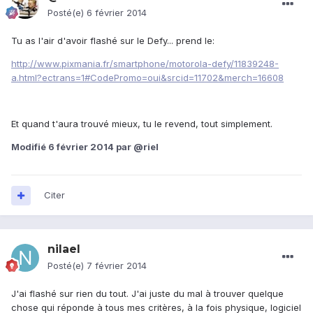
Posté(e)
6 février 2014
Tu as l'air d'avoir flashé sur le Defy... prend le:
http://www.pixmania.fr/smartphone/motorola-defy/11839248-
a.html?ectrans=1#CodePromo=oui&srcid=11702&merch=16608
Et quand t'aura trouvé mieux, tu le revend, tout simplement.
Modifié
6 février 2014
par @riel
Citer
nilael
Posté(e)
7 février 2014
J'ai flashé sur rien du tout. J'ai juste du mal à trouver quelque
chose qui réponde à tous mes critères, à la fois physique, logiciel