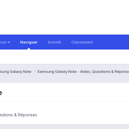
orum
Naviguer
Activité
Classement
sung Galaxy Note
Samsung Galaxy Note - Aides, Questions & Répon
e
estions & Réponses