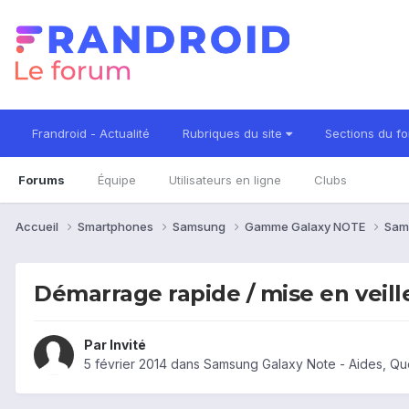
Frandroid - Actualité
Rubriques du site
Sections du f
Forums
Équipe
Utilisateurs en ligne
Clubs
Accueil
Smartphones
Samsung
Gamme Galaxy NOTE
Sam
Démarrage rapide / mise en veill
Par Invité
5 février 2014
dans
Samsung Galaxy Note - Aides, Qu