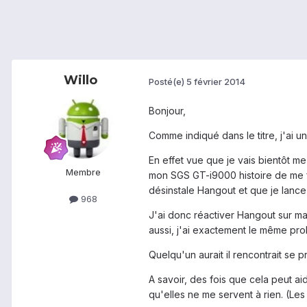
Willo
Posté(e)
5 février 2014
Bonjour,
Comme indiqué dans le titre, j'ai u
En effet vue que je vais bientôt m
Membre
mon SGS GT-i9000 histoire de me fa
désinstale Hangout et que je lanc
968
J'ai donc réactiver Hangout sur ma
aussi, j'ai exactement le même pro
Quelqu'un aurait il rencontrait se 
A savoir, des fois que cela peut ai
qu'elles ne me servent à rien. (Le