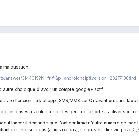
 à ma question.
uts/answer/3144919?hl=fr-fr&p=androidhelp&version=20217130&rd=
 d'autre choix que d'avoir un compte google+ actif.
s ont viré l'ancien Talk et appli SMS/MMS car G+ avant ont sans tapé ro
les brisés à vouloir forcer les gens de la sorte à activer sont ré
out lancer il demande que l'ont confirme n'autre numéro de mobile, p
chant des info sur nous (amies ou pas), se qui veut dire vie privé 0