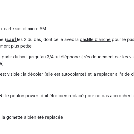
e + carte sim et micro SM
he (
sauf
les 2 du bas, dont celle avec la
pastille blanche
pour le pas 
ement plus petite
 partir du haut jusqu'au 3/4 tu téléphone (très doucement car les vis
se)
t visible : la décoler (elle est autocolante) et la replacer à l'aide 
N : le pouton power doit être bien replacé pour ne pas accrocher 
e la gomette a bien été replacée