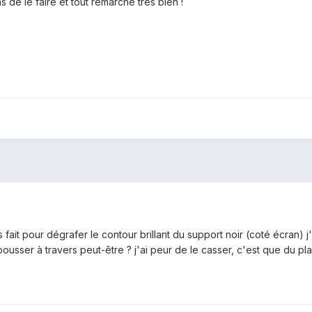
s de le faire et tout remarche très bien !
it pour dégrafer le contour brillant du support noir (coté écran) j'ai
à pousser à travers peut-être ? j'ai peur de le casser, c'est que du plas