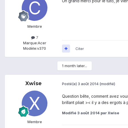
Un grand merci pour le tuto, je vien
Membre
7
Marque:
Acer
Modèle:
v370
Citer
1 month later...
Xwise
Posté(e)
3 août 2014
(modifié)
Question bête, comment avez vous fa
brillant pliait >< il y a des ergots 
Modifié
3 août 2014
par Xwise
Membre