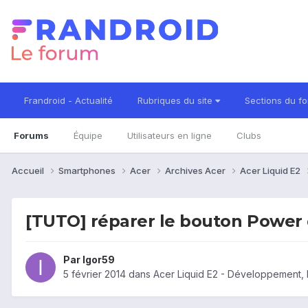
Frandroid - Actualité
Rubriques du site
Sections du f
Forums
Équipe
Utilisateurs en ligne
Clubs
Accueil
Smartphones
Acer
Archives Acer
Acer Liquid E2
[TUTO] réparer le bouton Power 
Par
Igor59
5 février 2014
dans
Acer Liquid E2 - Développement, 