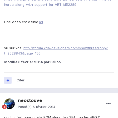
Korea-along-with-support-for-ART_id52289
Une vidéo est visible
ici
.
vu sur xda:
http://forum.xda-developers.com/showthread.php?
t=2528843&page=156
Modifié
6 février 2014
par 6riloo
Citer
neostouve
Posté(e)
6 février 2014
cool , c'est pour quelle ROM alors , les SEA , ou les HKG ?