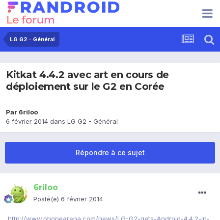
LG G2 - Général
Kitkat 4.4.2 avec art en cours de
déploiement sur le G2 en Corée
Par
6riloo
6 février 2014
dans
LG G2 - Général
Répondre à ce sujet
6riloo
Posté(e)
6 février 2014
http://www.phonearena.com/news/LG-G2-gets-Android-4.4.2-in-