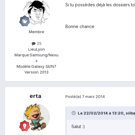
Si tu possèdes déjà les dossiers to
Bonne chance
Membre
25
Lieu
Lyon
Marque:
Samsung/Nexu
s
Modèle:
Galaxy SII/N7
Version 2013
erta
Posté(e)
7 mars 2014
Le 22/02/2014 à 13:20, silba7
Salut :)