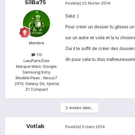
SilBa75
Posté(e)
22 février 2014
Salut :)
Pour créer un dossier tu glisses u
sur un autre et voila et la tu choisi
Membre
Oui il te suffit de créer des dossie
118
Ah pour cela tu dois malheureuseme
Lieu
Paris/Dax
Marque:
Wiko; Google;
Samsung;Sony
Modèle:
Peax ; Nexus7
2013; Galaxy S4; Xperia
Z1 Compact
2 weeks later...
Votiak
Posté(e)
5 mars 2014