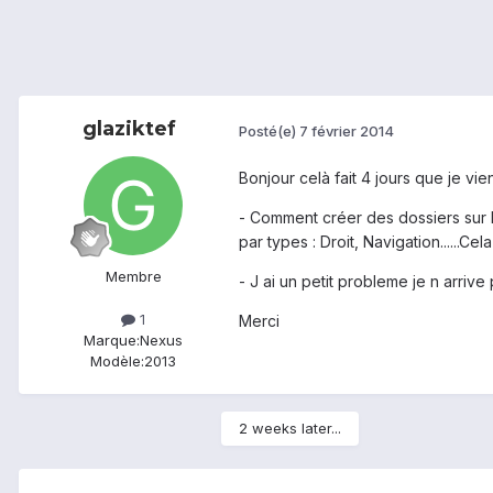
glaziktef
Posté(e)
7 février 2014
Bonjour celà fait 4 jours que je vie
- Comment créer des dossiers sur le
par types : Droit, Navigation......Cel
Membre
- J ai un petit probleme je n arriv
1
Merci
Marque:
Nexus
Modèle:
2013
2 weeks later...