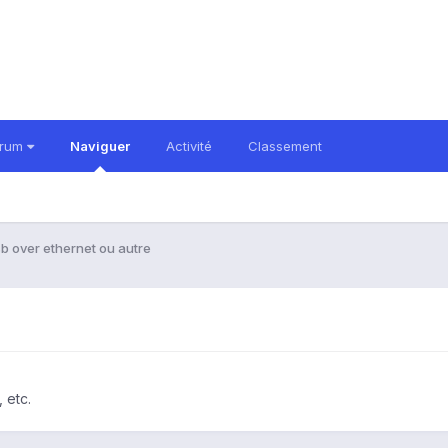
orum
Naviguer
Activité
Classement
b over ethernet ou autre
 etc.