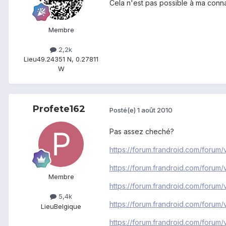
Cela n'est pas possible à ma conna
Membre
2,2k
Lieu
49.24351 N, 0.27811
W
Profete162
Posté(e)
1 août 2010
Pas assez cheché?
https://forum.frandroid.com/forum
https://forum.frandroid.com/forum
Membre
https://forum.frandroid.com/forum
5,4k
https://forum.frandroid.com/forum
Lieu
Belgique
https://forum.frandroid.com/foru