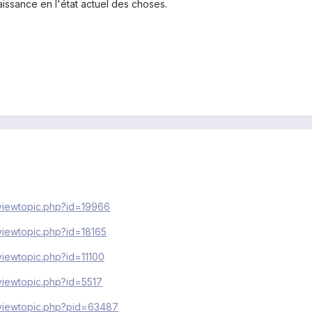
issance en l'état actuel des choses.
/viewtopic.php?id=19966
/viewtopic.php?id=18165
/viewtopic.php?id=11100
/viewtopic.php?id=5517
m/viewtopic.php?pid=63487