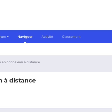
orum
Naviguer
Activité
Classement
le en connexion à distance
n à distance