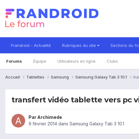
Frandroid - Actualité
Rubriques du site
Sections du f
Forums
Équipe
Utilisateurs en ligne
Clubs
Accueil
Tablettes
Samsung
Samsung Galaxy Tab 3 10.1
tra
transfert vidéo tablette vers pc 
Par
Archimede
9 février 2014
dans
Samsung Galaxy Tab 3 10.1