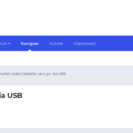
orum
Naviguer
Activité
Classement
nsfert vidéo tablette vers pc via USB
via USB