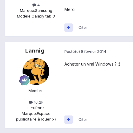
4
Merci
Marque:
Samsung
Modèle:
Galaxy tab 3
Citer
Lannig
Posté(e)
9 février 2014
Acheter un vrai Windows ? ;)
Membre
16,2k
Lieu
Paris
Marque:
Espace
publicitaire à louer ;-)
Citer