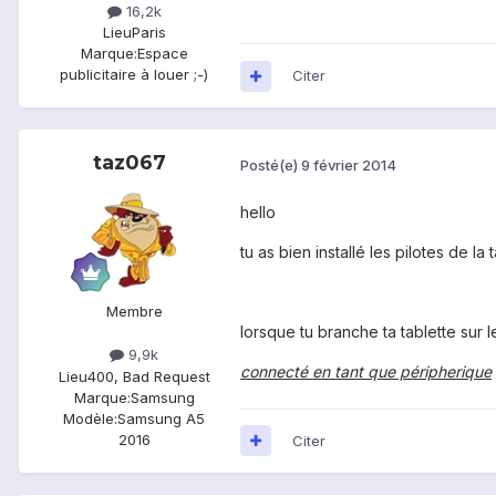
16,2k
Lieu
Paris
Marque:
Espace
publicitaire à louer ;-)
Citer
taz067
Posté(e)
9 février 2014
hello
tu as bien installé les pilotes de la ta
Membre
lorsque tu branche ta tablette sur le
9,9k
connecté en tant que péripherique
Lieu
400, Bad Request
Marque:
Samsung
Modèle:
Samsung A5
2016
Citer