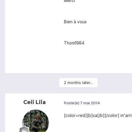
Merci
Bien à vous
Thom1984
2 months later...
Ceii Liia
Posté(e)
7 mai 2014
[color=red][b]sa[/b][/color] m'ar