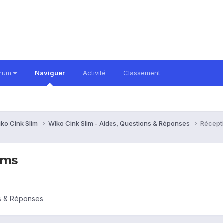
orum
Naviguer
Activité
Classement
ko Cink Slim
Wiko Cink Slim - Aides, Questions & Réponses
Récept
sms
ns & Réponses