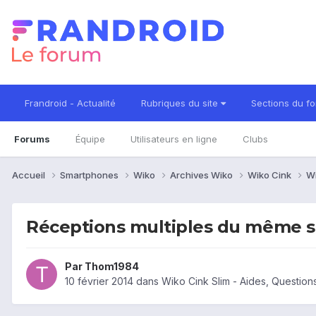
Frandroid - Actualité
Rubriques du site
Sections du f
Forums
Équipe
Utilisateurs en ligne
Clubs
Accueil
Smartphones
Wiko
Archives Wiko
Wiko Cink
Wi
Réceptions multiples du même 
Par
Thom1984
10 février 2014
dans
Wiko Cink Slim - Aides, Questio