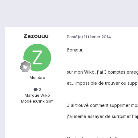
Zazouuu
Posté(e)
11 février 2014
Bonjour,
sur mon Wiko, j'ai 3 comptes enreg
Membre
et… impossible de trouver ou suppr
2
Marque:
Wiko
Modèle:
Cink Slim
J'ai trouvé comment supprimer mon 
j'ai meme essayer de surrpimer l'