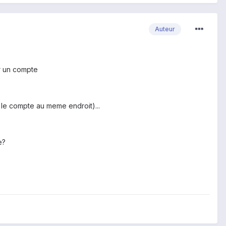
Auteur
r un compte
 le compte au meme endroit)...
de?