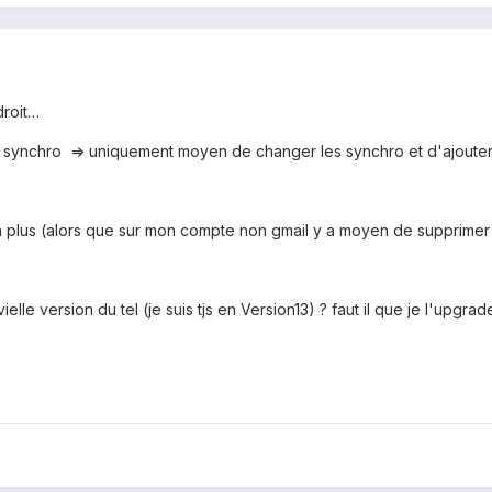
droit…
 synchro => uniquement moyen de changer les synchro et d'ajoute
on plus (alors que sur mon compte non gmail y a moyen de supprimer
vielle version du tel (je suis tjs en Version13) ? faut il que je l'upgra