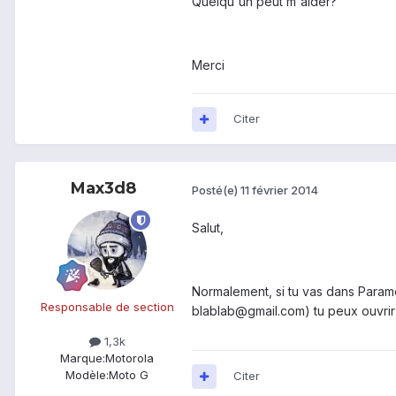
Quelqu'un peut m'aider?
Merci
Citer
Max3d8
Posté(e)
11 février 2014
Salut,
Normalement, si tu vas dans Param
Responsable de section
blablab@gmail.com) tu peux ouvrir 
1,3k
Marque:
Motorola
Modèle:
Moto G
Citer