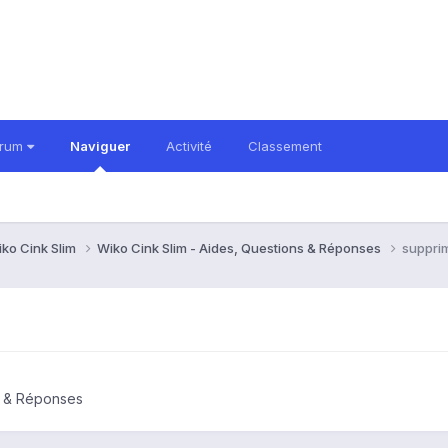
orum
Naviguer
Activité
Classement
ko Cink Slim
Wiko Cink Slim - Aides, Questions & Réponses
suppri
s & Réponses