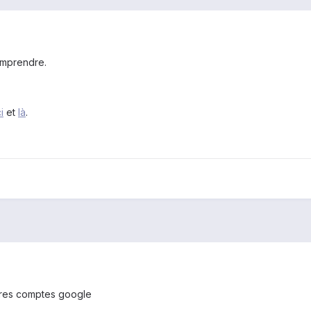
omprendre.
ci
et
là
.
tres comptes google