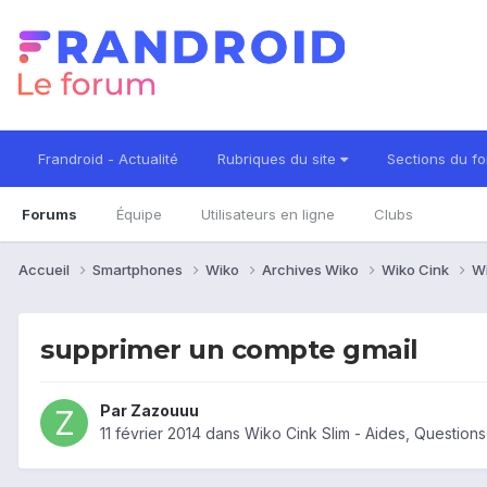
Frandroid - Actualité
Rubriques du site
Sections du f
Forums
Équipe
Utilisateurs en ligne
Clubs
Accueil
Smartphones
Wiko
Archives Wiko
Wiko Cink
Wi
supprimer un compte gmail
Par
Zazouuu
11 février 2014
dans
Wiko Cink Slim - Aides, Question