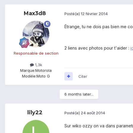
Max3d8
Posté(e)
12 février 2014
Étrange, tu ne dois pas bien me c
2 liens avec photos pour t'aider :
i
Responsable de section
1,3k
Marque:
Motorola
Modèle:
Moto G
Citer
6 months later...
lily22
Posté(e)
24 août 2014
Sur wiko ozzy on va dans parame