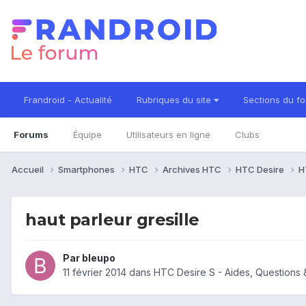
Frandroid - Actualité
Rubriques du site
Sections du f
Forums
Équipe
Utilisateurs en ligne
Clubs
Accueil
Smartphones
HTC
Archives HTC
HTC Desire
H
haut parleur gresille
Par
bleupo
11 février 2014
dans
HTC Desire S - Aides, Questions