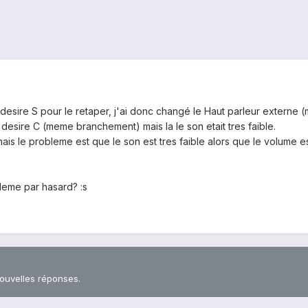
esire S pour le retaper, j'ai donc changé le Haut parleur externe (mu
desire C (meme branchement) mais la le son etait tres faible.
is le probleme est que le son est tres faible alors que le volume est a
leme par hasard? :s
nouvelles réponses.