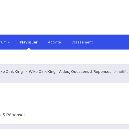
orum
Naviguer
Activité
Classement
ko Cink King
Wiko Cink King - Aides, Questions & Réponses
notifi
ns & Réponses