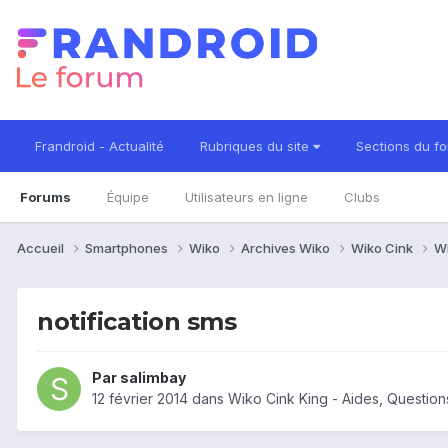
Frandroid - Actualité
Rubriques du site
Sections du f
Forums
Équipe
Utilisateurs en ligne
Clubs
Accueil
Smartphones
Wiko
Archives Wiko
Wiko Cink
Wi
notification sms
Par
salimbay
12 février 2014
dans
Wiko Cink King - Aides, Questio