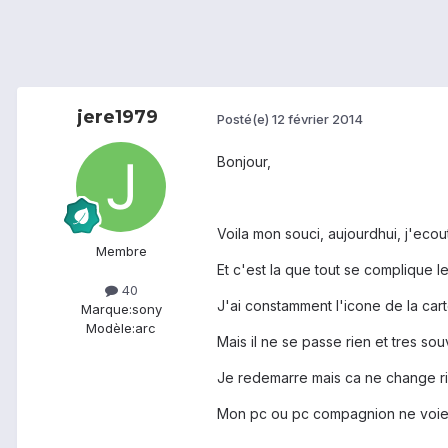
jere1979
Posté(e)
12 février 2014
Bonjour,
Voila mon souci, aujourdhui, j'eco
Membre
Et c'est la que tout se complique l
40
J'ai constamment l'icone de la car
Marque:
sony
Modèle:
arc
Mais il ne se passe rien et tres s
Je redemarre mais ca ne change ri
Mon pc ou pc compagnion ne voient