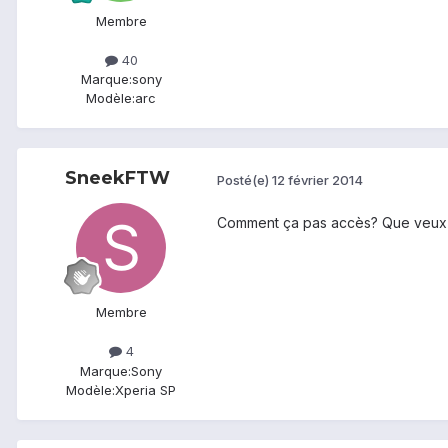
Membre
40
Marque:
sony
Modèle:
arc
SneekFTW
Posté(e)
12 février 2014
Comment ça pas accès? Que veux-t
Membre
4
Marque:
Sony
Modèle:
Xperia SP