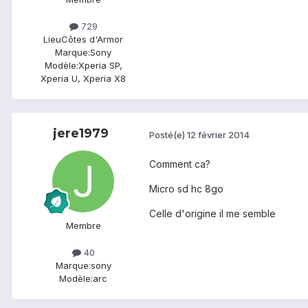
729
Lieu
Côtes d'Armor
Marque:
Sony
Modèle:
Xperia SP,
Xperia U, Xperia X8
jere1979
Posté(e)
12 février 2014
Comment ca?
Micro sd hc 8go
Celle d'origine il me semble
Membre
40
Marque:
sony
Modèle:
arc