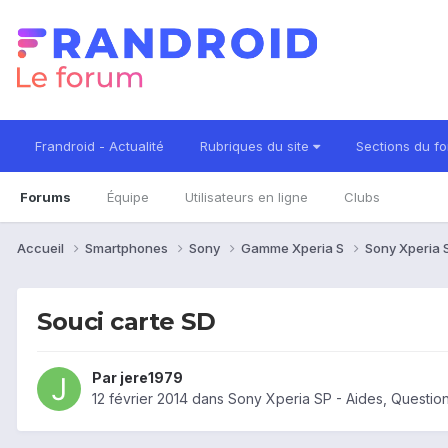
Frandroid - Actualité
Rubriques du site
Sections du f
Forums
Équipe
Utilisateurs en ligne
Clubs
Accueil
Smartphones
Sony
Gamme Xperia S
Sony Xperia
Souci carte SD
Par
jere1979
12 février 2014
dans
Sony Xperia SP - Aides, Questi