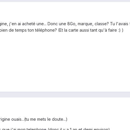
gine, j'en ai acheté une... Donc une 8Go, marque, classe? Tu l'avais 
n de temps ton téléphone? (Et la carte aussi tant qu'à faire :) )
rigine ouais...(tu me mets le doute...)
uis que j'ai mon telephone (donc il y a 1 an et demi environ)