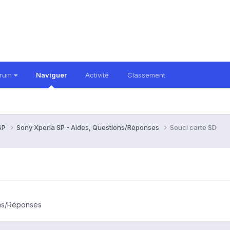
orum
Naviguer
Activité
Classement
 SP
Sony Xperia SP - Aides, Questions/Réponses
Souci carte SD
ons/Réponses