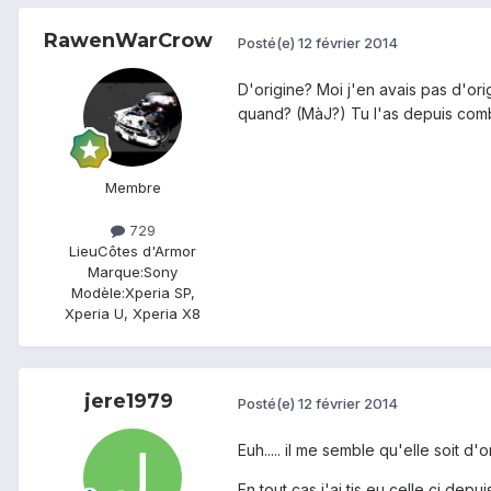
RawenWarCrow
Posté(e)
12 février 2014
D'origine? Moi j'en avais pas d'ori
quand? (MàJ?) Tu l'as depuis combie
Membre
729
Lieu
Côtes d'Armor
Marque:
Sony
Modèle:
Xperia SP,
Xperia U, Xperia X8
jere1979
Posté(e)
12 février 2014
Euh..... il me semble qu'elle soit d'o
En tout cas j'ai tjs eu celle ci dep