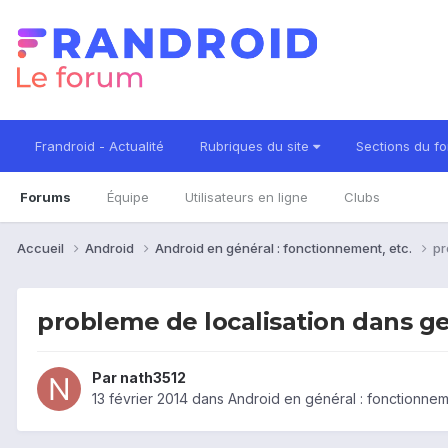
Frandroid - Actualité
Rubriques du site
Sections du f
Forums
Équipe
Utilisateurs en ligne
Clubs
Accueil
Android
Android en général : fonctionnement, etc.
pr
probleme de localisation dans ge
Par
nath3512
13 février 2014
dans
Android en général : fonctionnem