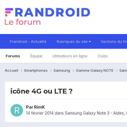
Frandroid - Actualité
Rubriques du site
Sections du f
Forums
Équipe
Utilisateurs en ligne
Clubs
Accueil
Smartphones
Samsung
Gamme Galaxy NOTE
Sam
icône 4G ou LTE ?
Par
RimK
14 février 2014
dans
Samsung Galaxy Note 3 - Aides,