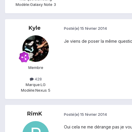
Modèle:
Galaxy Note 3
Kyle
Posté(e)
15 février 2014
Je viens de poser la même question su
Membre
428
Marque:
LG
Modèle:
Nexus 5
RimK
Posté(e)
15 février 2014
Oui cela ne me dérange pas je voul