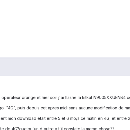
n3 operateur orange et hier soir j'ai flashe la kitkat N9005XXUENB4 xe
ogo "4G", puis depuis cet apres midi sans aucune modification de ma p
ment mon download etait entre 5 et 6 mo/s ce matin en 4G, et entre 2
ite de 4G?quelqu'un d'autre a t'il constate la meme chose??