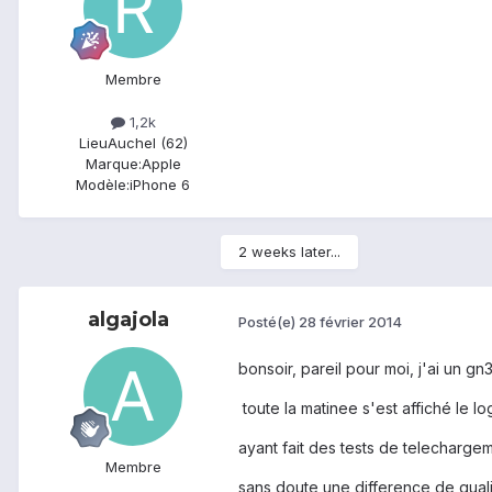
Membre
1,2k
Lieu
Auchel (62)
Marque:
Apple
Modèle:
iPhone 6
2 weeks later...
algajola
Posté(e)
28 février 2014
bonsoir, pareil pour moi, j'ai un g
toute la matinee s'est affiché le l
ayant fait des tests de telecharge
Membre
sans doute une difference de qual