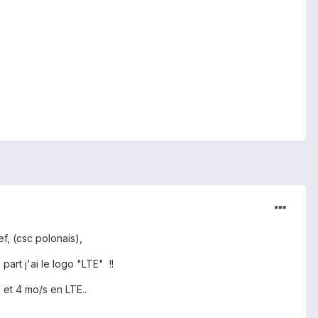
f, (csc polonais),
art j'ai le logo "LTE" !!
 et 4 mo/s en LTE..