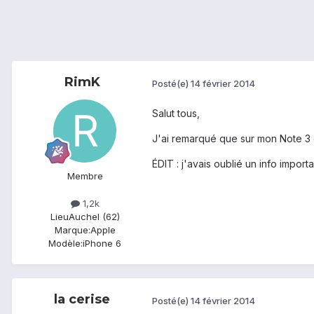
RimK
Posté(e)
14 février 2014
Salut tous,
J'ai remarqué que sur mon Note 3 de
ÉDIT : j'avais oublié un info impor
Membre
1,2k
Lieu
Auchel (62)
Marque:
Apple
Modèle:
iPhone 6
la cerise
Posté(e)
14 février 2014