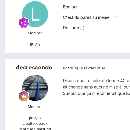
Bonjour
C'est du pareil au même... ^^
De Ludo ;-)
Membre
312
decrescendo
Posté(e)
14 février 2014
Disons que l'emploi du terme 4G e
ait changé sans aucune mise à jour
Surtout que ça m'étonnerait que B
Membre
2,2k
Lieu
Bordeaux
Marque:
Samsung