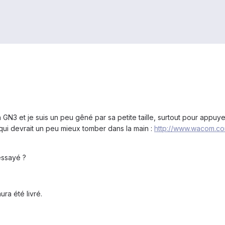
on GN3 et je suis un peu gêné par sa petite taille, surtout pour a
 qui devrait un peu mieux tomber dans la main :
http://www.wacom.com
essayé ?
ura été livré.