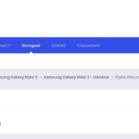
orum
Naviguer
Activité
Classement
sung Galaxy Note 3
Samsung Galaxy Note 3 - Général
Stylet Waco
l