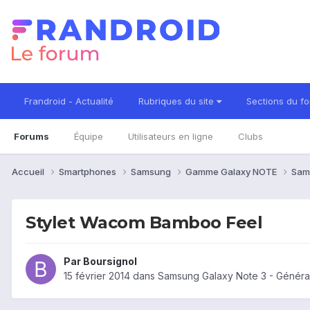
Frandroid - Actualité
Rubriques du site
Sections du f
Forums
Équipe
Utilisateurs en ligne
Clubs
Accueil
Smartphones
Samsung
Gamme Galaxy NOTE
Sam
Stylet Wacom Bamboo Feel
Par
Boursignol
15 février 2014
dans
Samsung Galaxy Note 3 - Généra