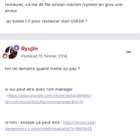
restaurer, ca me dit file whean machin /system en gros une
erreur
qu'existe t-il pour restaurer mon s5839i ?
Ryujin
Posté(e)
15 février 2014
ton tel demarre quand meme ou pas ?
si oui peut etre avec rom manager
:
https://play.google.com/store/apps/details?
id=com.koushikdutta.rommanager&hl=fr
si non ; essaye ça peut etre :
http://forum.xda-
developers.com/showthread.php?t=1840645