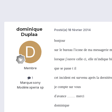
dominique
Posté(e)
18 février 2014
Duplaa
bonjour
sur le bureau l'icone de ma messagerie m
lorsque j'ouvre celle ci, elle m'indique b
Membre
que se passe t il
cet incident est survenu aprés la dernitè
1
Marque:
sony
je compte sur vous
Modèle:
xperia sp
d'avance ........ merci
dominique