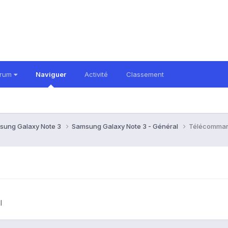
orum
Naviguer
Activité
Classement
sung Galaxy Note 3
Samsung Galaxy Note 3 - Général
Télécomman
l