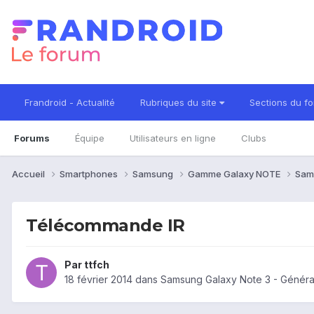
Frandroid - Actualité
Rubriques du site
Sections du f
Forums
Équipe
Utilisateurs en ligne
Clubs
Accueil
Smartphones
Samsung
Gamme Galaxy NOTE
Sam
Télécommande IR
Par
ttfch
18 février 2014
dans
Samsung Galaxy Note 3 - Généra