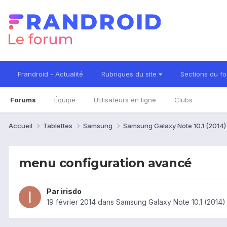
Frandroid - Actualité
Rubriques du site
Sections du f
Forums
Équipe
Utilisateurs en ligne
Clubs
Accueil
Tablettes
Samsung
Samsung Galaxy Note 10.1 (2014
menu configuration avancé
Par
irisdo
19 février 2014
dans
Samsung Galaxy Note 10.1 (2014)