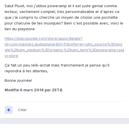
Salut Pluxit, moi j'utilise poweramp et il est juste genial comme
lecteur, vachement complet, très personnalisable et d'apres ce
que j'ai compris tu cherche un moyen de choisir une pochette
pour chacune de tes musiques? Bein c'est possible avec, voici le
lien du playstore:
https://play.google.com/store/apps/details?
id=com.maxmpz.audioplayer&hl=fr&referrer=utm_source%3Dgoo
gle%26utm_medium%3Dorganic%26utm_term%3Dpoweramp+pla
y+store
Ça fait un peu telé-achat mais franchement je pense qu'il
repondra à tes attentes,
Bonne journée!
Modifié
6 mars 2014
par ZET∆
Citer