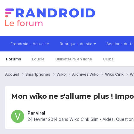
Frandroid - Actualité
Rubriques du site
Sections du f
Forums
Équipe
Utilisateurs en ligne
Clubs
Accueil
Smartphones
Wiko
Archives Wiko
Wiko Cink
Wi
Mon wiko ne s'allume plus ! Impo
Par
viral
24 février 2014
dans
Wiko Cink Slim - Aides, Questio