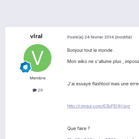
viral
Posté(e)
24 février 2014
(modifié)
Bonjour tout le monde .
Mon wiko ne s'allume plus , impos
Membre
J'ai essayé flashtool mais une erreu
29
http://i.imgur.com/63bPEHH.jpg
Que faire ?