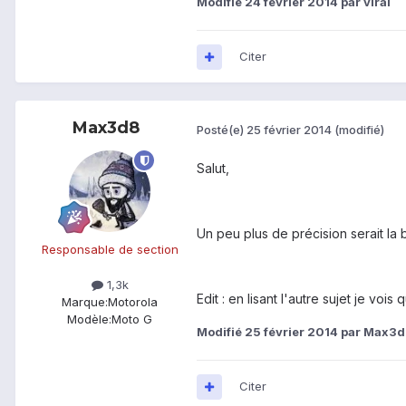
Modifié
24 février 2014
par viral
Citer
Max3d8
Posté(e)
25 février 2014
(modifié)
Salut,
Un peu plus de précision serait la 
Responsable de section
1,3k
Edit : en lisant l'autre sujet je vois
Marque:
Motorola
Modèle:
Moto G
Modifié
25 février 2014
par Max3d
Citer