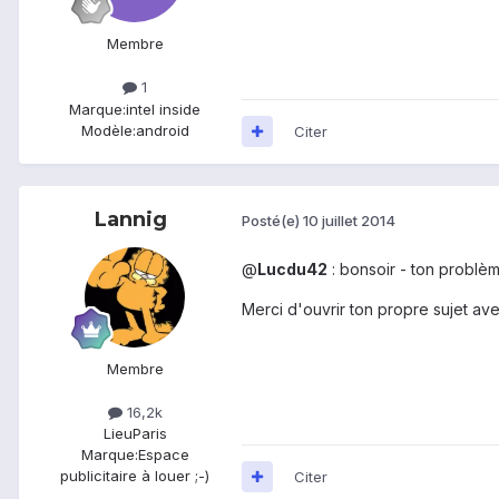
Membre
1
Marque:
intel inside
Modèle:
android
Citer
Lannig
Posté(e)
10 juillet 2014
@
Lucdu42
: bonsoir - ton problème
Merci d'ouvrir ton propre sujet avec
Membre
16,2k
Lieu
Paris
Marque:
Espace
publicitaire à louer ;-)
Citer