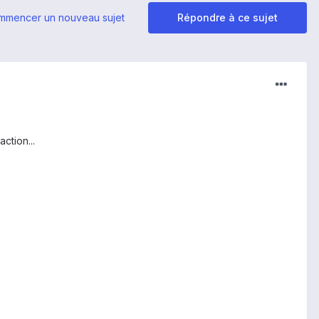
mmencer un nouveau sujet
Répondre à ce sujet
ction...