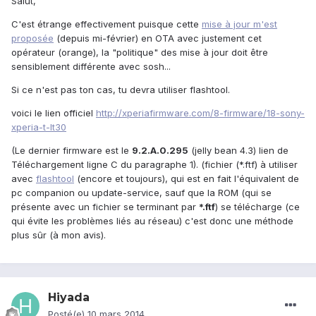
Salut,
C'est étrange effectivement puisque cette
mise à jour m'est
proposée
(depuis mi-février) en OTA avec justement cet
opérateur (orange), la "politique" des mise à jour doit être
sensiblement différente avec sosh...
Si ce n'est pas ton cas, tu devra utiliser flashtool.
voici le lien officiel
http://xperiafirmware.com/8-firmware/18-sony-
xperia-t-lt30
(Le dernier firmware est le
9.2.A.0.295
(jelly bean 4.3) lien de
Téléchargement ligne C du paragraphe 1). (fichier (*.ftf) à utiliser
avec
flashtool
(encore et toujours), qui est en fait l'équivalent de
pc companion ou update-service, sauf que la ROM (qui se
présente avec un fichier se terminant par
*.ftf
) se télécharge (ce
qui évite les problèmes liés au réseau) c'est donc une méthode
plus sûr (à mon avis).
Hiyada
Posté(e)
10 mars 2014