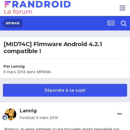
MPMAN
[MID74C] Firmware Android 4.2.1
compatible !
Par
Lannig
9 mars 2014
dans
MPMAN
Répondre à ce sujet
Lannig
Posté(e)
9 mars 2014
Bonjour, je viens partager ici ma trouvaille assez inespérée sur