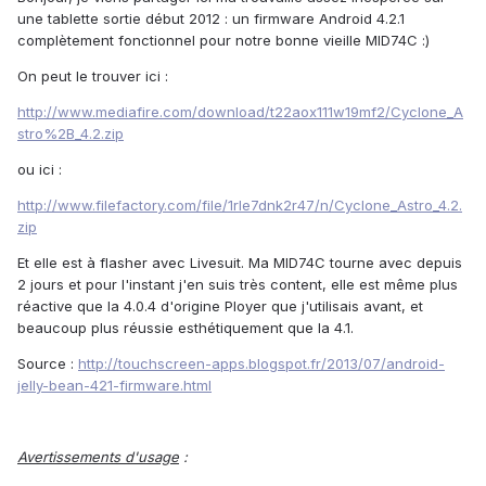
une tablette sortie début 2012 : un firmware Android 4.2.1
complètement fonctionnel pour notre bonne vieille MID74C :)
On peut le trouver ici :
http://www.mediafire.com/download/t22aox111w19mf2/Cyclone_A
stro%2B_4.2.zip
ou ici :
http://www.filefactory.com/file/1rle7dnk2r47/n/Cyclone_Astro_4.2.
zip
Et elle est à flasher avec Livesuit. Ma MID74C tourne avec depuis
2 jours et pour l'instant j'en suis très content, elle est même plus
réactive que la 4.0.4 d'origine Ployer que j'utilisais avant, et
beaucoup plus réussie esthétiquement que la 4.1.
Source :
http://touchscreen-apps.blogspot.fr/2013/07/android-
jelly-bean-421-firmware.html
Avertissements d'usage
: