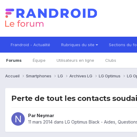
Frandroid - Actualité
Rubriques du site
Sections du f
Forums
Équipe
Utilisateurs en ligne
Clubs
Accueil
Smartphones
LG
Archives LG
LG Optimus
LG O
Perte de tout les contacts souda
Par
Neymar
11 mars 2014
dans
LG Optimus Black - Aides, Questio