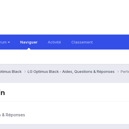
orum
Naviguer
Activité
Classement
ptimus Black
LG Optimus Black - Aides, Questions & Réponses
Pert
in
ns & Réponses